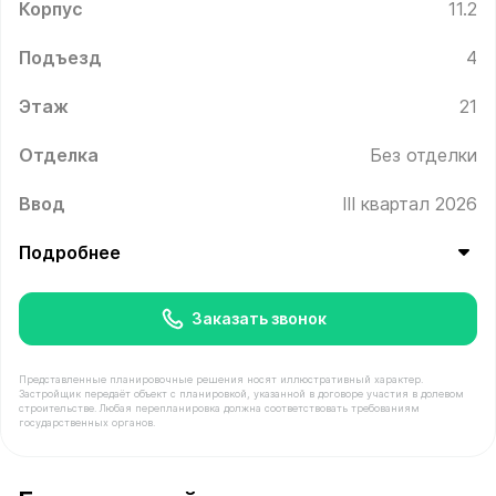
Корпус
11.2
Подъезд
4
Этаж
21
Отделка
Без отделки
Ввод
III квартал 2026
Подробнее
Заказать звонок
Представленные планировочные решения носят иллюстративный характер.
Застройщик передаёт объект с планировкой, указанной в договоре участия в долевом
строительстве. Любая перепланировка должна соответствовать требованиям
государственных органов.
В продаже Квартира №596 площадью 43.2 м² стоимост