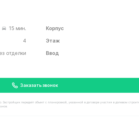
Корпус
15 мин.
4
Этаж
ез отделки
Ввод
Заказать звонок
астройщик передаёт объект с планировкой, указанной в договоре участия в долевом строит
анов.
имостью 12 420 000 ₽ в ЖК Белый Град от застройщика 