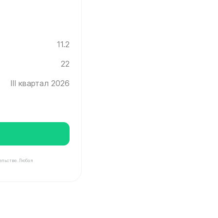
11.2
22
III квартал 2026
ельстве. Любая
Инград ✓ Этаж: 22 ✓ Без отделки ✓ Ввод новостройки 