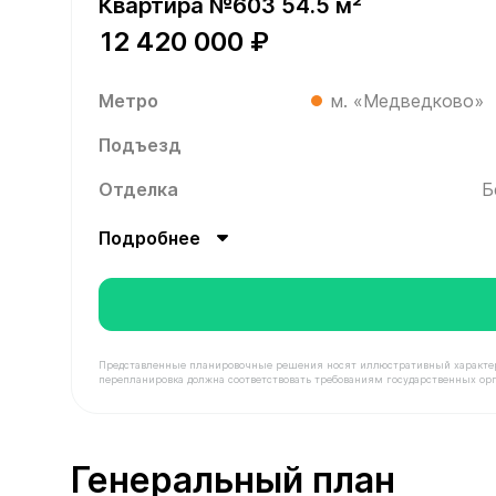
Квартира №603 54.5 м²
12 420 000 ₽
Метро
м. «Медведково»
Подъезд
Отделка
Б
Подробнее
Представленные планировочные решения носят иллюстративный характер. З
перепланировка должна соответствовать требованиям государственных орг
В продаже Квартира №603 площадью 54.5 м² сто
Генеральный план