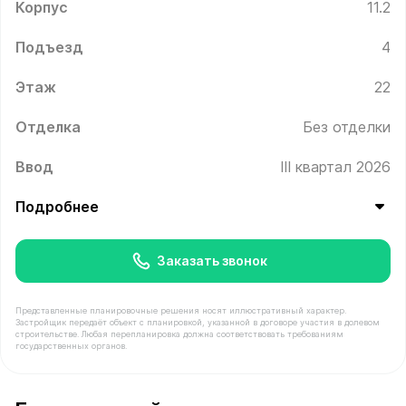
Корпус
11.2
Подъезд
4
Этаж
22
Отделка
Без отделки
Ввод
III квартал 2026
Подробнее
Заказать звонок
Представленные планировочные решения носят иллюстративный характер.
Застройщик передаёт объект с планировкой, указанной в договоре участия в долевом
строительстве. Любая перепланировка должна соответствовать требованиям
государственных органов.
В продаже Квартира №606 площадью 21.1 м² стоимость