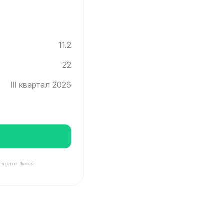
11.2
22
III квартал 2026
ельстве. Любая
нград ✓ Этаж: 22 ✓ Без отделки ✓ Ввод новостройки в 