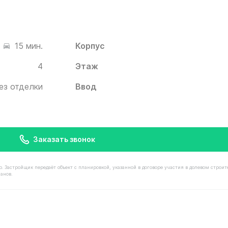
Корпус
15 мин.
4
Этаж
ез отделки
Ввод
Заказать звонок
астройщик передаёт объект с планировкой, указанной в договоре участия в долевом строит
анов.
имостью 7 640 000 ₽ в ЖК Белый Град от застройщика И