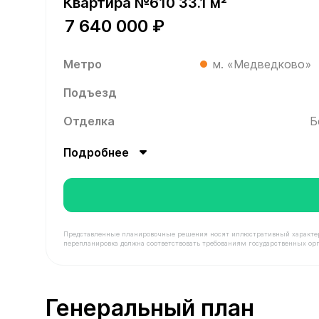
Квартира №610 33.1 м²
7 640 000 ₽
Метро
м. «Медведково»
Подъезд
Отделка
Б
Подробнее
Представленные планировочные решения носят иллюстративный характер. З
перепланировка должна соответствовать требованиям государственных орг
В продаже Квартира №610 площадью 33.1 м² сто
Генеральный план