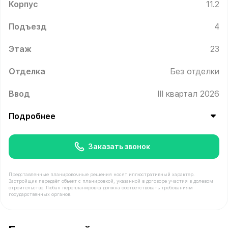
Корпус
11.2
Подъезд
4
Этаж
23
Отделка
Без отделки
Ввод
III квартал 2026
Подробнее
Заказать звонок
Представленные планировочные решения носят иллюстративный характер.
Застройщик передаёт объект с планировкой, указанной в договоре участия в долевом
строительстве. Любая перепланировка должна соответствовать требованиям
государственных органов.
В продаже Квартира №616 площадью 34.7 м² стоимост