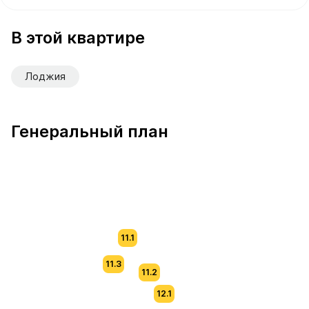
В продаже Квартира №657 площадью 58.4 м² стоимост
В этой квартире
Лоджия
Генеральный план
11.1
11.3
11.2
12.1