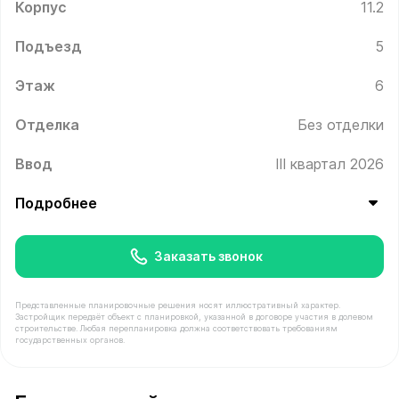
Корпус
11.2
Подъезд
5
Этаж
6
Отделка
Без отделки
Ввод
III квартал 2026
Подробнее
Заказать звонок
Представленные планировочные решения носят иллюстративный характер.
Застройщик передаёт объект с планировкой, указанной в договоре участия в долевом
строительстве. Любая перепланировка должна соответствовать требованиям
государственных органов.
В продаже Квартира №664 площадью 21.2 м² стоимост