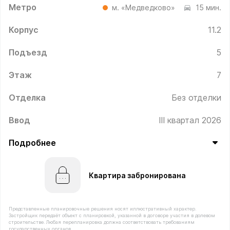
Метро
м. «Медведково»
15 мин.
Корпус
11.2
Подъезд
5
Этаж
7
Отделка
Без отделки
Ввод
III квартал 2026
Подробнее
Квартира забронирована
Представленные планировочные решения носят иллюстративный характер.
Застройщик передаёт объект с планировкой, указанной в договоре участия в долевом
строительстве. Любая перепланировка должна соответствовать требованиям
государственных органов.