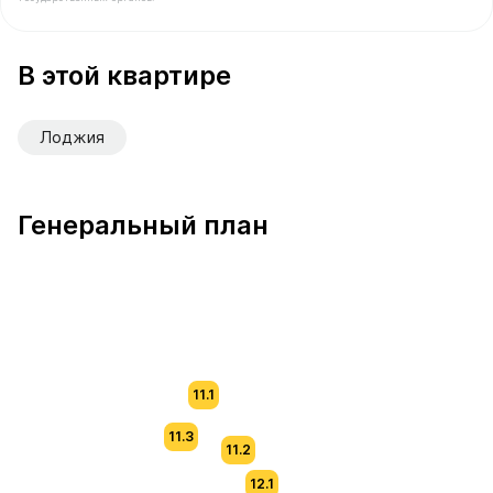
В продаже Квартира №671 площадью 58.7 м² стоимост
В этой квартире
Лоджия
Генеральный план
11.1
11.3
11.2
12.1