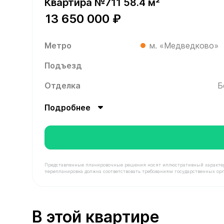
Квартира №711 58.4 м²
13 650 000 ₽
Метро
м. «Медведково»
Подъезд
Отделка
Б
Подробнее
Представленные планировочные решения носят иллюстративный характер. З
перепланировка должна соответствовать требованиям государственных орг
В продаже Квартира №711 площадью 58.4 м² сто
В этой квартире