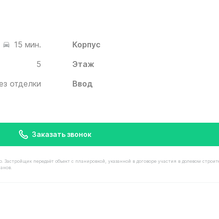
Корпус
15 мин.
5
Этаж
ез отделки
Ввод
Заказать звонок
астройщик передаёт объект с планировкой, указанной в договоре участия в долевом строит
анов.
имостью 13 650 000 ₽ в ЖК Белый Град от застройщика 