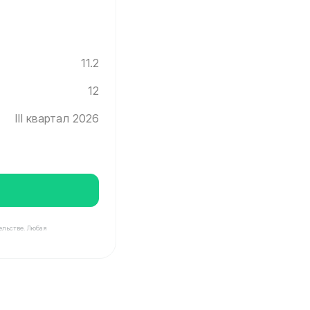
11.2
12
III квартал 2026
ельстве. Любая
Инград ✓ Этаж: 12 ✓ Без отделки ✓ Ввод новостройки в