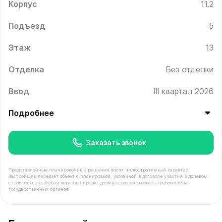
Корпус
11.2
Подъезд
5
Этаж
13
Отделка
Без отделки
Ввод
III квартал 2026
Подробнее
Заказать звонок
Представленные планировочные решения носят иллюстративный характер.
Застройщик передаёт объект с планировкой, указанной в договоре участия в долевом
строительстве. Любая перепланировка должна соответствовать требованиям
государственных органов.
В продаже Квартира №719 площадью 38.9 м² стоимост