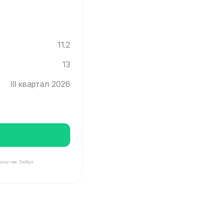
11.2
13
III квартал 2026
ельстве. Любая
Инград ✓ Этаж: 13 ✓ Без отделки ✓ Ввод новостройки 