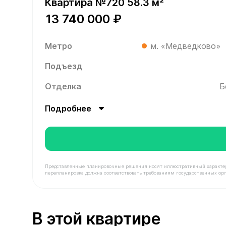
Квартира №720 58.3 м²
13 740 000 ₽
Метро
м. «Медведково»
Подъезд
Отделка
Б
Подробнее
Представленные планировочные решения носят иллюстративный характер. З
перепланировка должна соответствовать требованиям государственных орг
В продаже Квартира №720 площадью 58.3 м² сто
В этой квартире