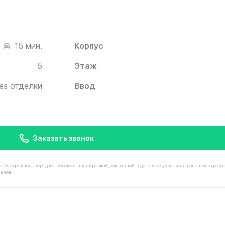
Корпус
15 мин.
5
Этаж
ез отделки
Ввод
Заказать звонок
астройщик передаёт объект с планировкой, указанной в договоре участия в долевом строит
анов.
имостью 13 740 000 ₽ в ЖК Белый Град от застройщика 