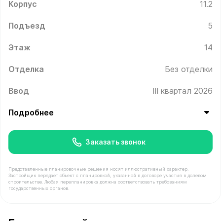
Корпус
11.2
Подъезд
5
Этаж
14
Отделка
Без отделки
Ввод
III квартал 2026
Подробнее
Заказать звонок
Представленные планировочные решения носят иллюстративный характер.
Застройщик передаёт объект с планировкой, указанной в договоре участия в долевом
строительстве. Любая перепланировка должна соответствовать требованиям
государственных органов.
В продаже Квартира №728 площадью 38.9 м² стоимост