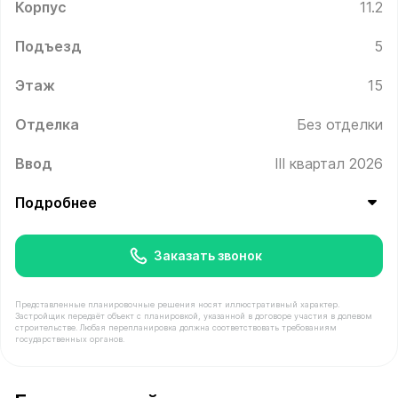
Корпус
11.2
Подъезд
5
Этаж
15
Отделка
Без отделки
Ввод
III квартал 2026
Подробнее
Заказать звонок
Представленные планировочные решения носят иллюстративный характер.
Застройщик передаёт объект с планировкой, указанной в договоре участия в долевом
строительстве. Любая перепланировка должна соответствовать требованиям
государственных органов.
В продаже Квартира №737 площадью 38.9 м² стоимост