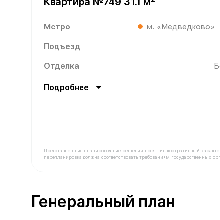
Квартира №749 31.1 м²
Метро
м. «Медведково»
Подъезд
Отделка
Б
Подробнее
Представленные планировочные решения носят иллюстративный характер. З
перепланировка должна соответствовать требованиям государственных орг
В продаже Квартира №749 площадью 31.1 м² сто
Генеральный план