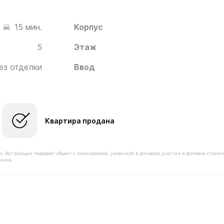
Корпус
15 мин.
5
Этаж
ез отделки
Ввод
Квартира продана
астройщик передаёт объект с планировкой, указанной в договоре участия в долевом строит
анов.
имостью 7 280 000 ₽ в ЖК Белый Град от застройщика И