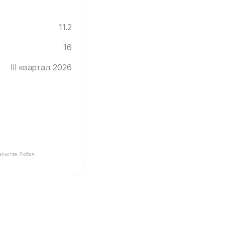
11.2
16
III квартал 2026
ельстве. Любая
нград ✓ Этаж: 16 ✓ Без отделки ✓ Ввод новостройки в 