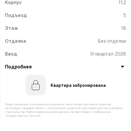
Корпус
11.2
Подъезд
5
Этаж
18
Отделка
Без отделки
Ввод
III квартал 2026
Подробнее
Квартира забронирована
Представленные планировочные решения носят иллюстративный характер.
Застройщик передаёт объект с планировкой, указанной в договоре участия в долевом
строительстве. Любая перепланировка должна соответствовать требованиям
государственных органов.
В продаже Квартира №767 площадью 31.1 м² стоимость