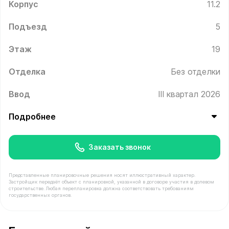
Корпус
11.2
Подъезд
5
Этаж
19
Отделка
Без отделки
Ввод
III квартал 2026
Подробнее
Заказать звонок
Представленные планировочные решения носят иллюстративный характер.
Застройщик передаёт объект с планировкой, указанной в договоре участия в долевом
строительстве. Любая перепланировка должна соответствовать требованиям
государственных органов.
В продаже Квартира №780 площадью 21.2 м² стоимость