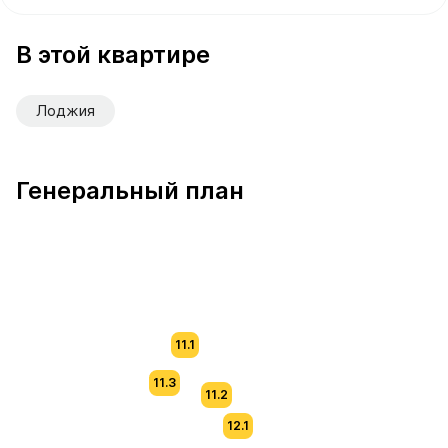
В продаже Квартира №782 площадью 58.3 м² стоимост
В этой квартире
Лоджия
Генеральный план
11.1
11.3
11.2
12.1