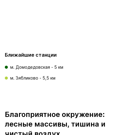
Каширское
МКАД
шоссе
ТТ
1,5 км
2,5 км
17
Ближайшие станции
м. Домодедовская - 5 км
м. Зябликово - 5,5 км
Благоприятное окружение:
лесные массивы, тишина и
чистый воздух