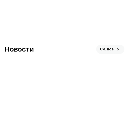
Юго-Восточный
заповедник
лесопарк
Царицыно
Новости
См. все