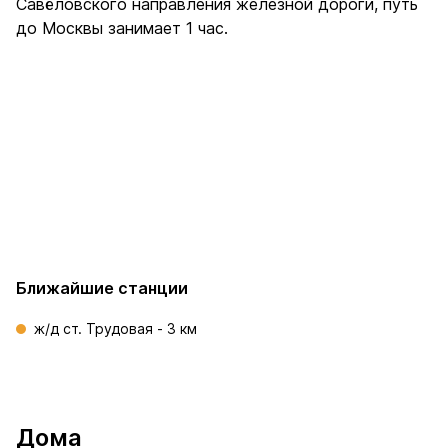
Савёловского направления железной дороги, путь
до Москвы занимает 1 час.
ЦКАД
МКАД
ТТ
Ближайшие станции
ж/д ст. Трудовая - 3 км
Дома