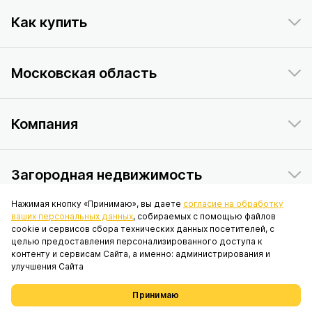
Как купить
Московская область
Компания
Загородная недвижимость
Нажимая кнопку «Принимаю», вы даете
согласие на обработку
ваших персональных данных
, собираемых с помощью файлов
Данный интернет-сайт носит исключительно информационный
cookie и сервисов сбора технических данных посетителей, с
характер и ни при каких условиях не является публичной офертой,
целью предоставления персонализированного доступа к
определяемой положениями статьи 437 Гражданского кодекса
контенту и сервисам Сайта, а именно: администрирования и
Российской Федерации. © 2026 ПАО «ИНГРАД», адрес: 119017, г.
улучшения Сайта
Москва, вн.тер.г. муниципальный округ Якиманка, наб. Кадашёвская, д.
6/1/2, стр. 1, помещ. 2/6.
Принимаю
Проекты
Выбрать недвижимость
Избранное
Меню