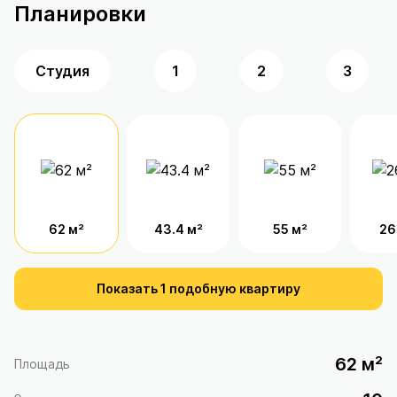
Планировки
Студия
1
2
3
62 м²
43.4 м²
55 м²
26
Показать 1 подобную квартиру
62 м²
Площадь