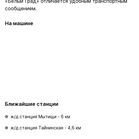
«Белый Град» отличается удобным транспортным
сообщением.
На машине
МКАД
МКАД
По Ярославскому
По Волковскому
м.
шоссе 6 км
шоссе 1,8 км
4 
Ближайшие станции
ж/д станция Мытищи - 6 км
ж/д станция Тайнинская - 4,6 км