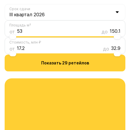
Срок сдачи
150.1
Площадь м²
53
150.1
от
до
32.9
Стоимость, млн ₽
17.2
32.9
от
до
Показать 29 ретейлов