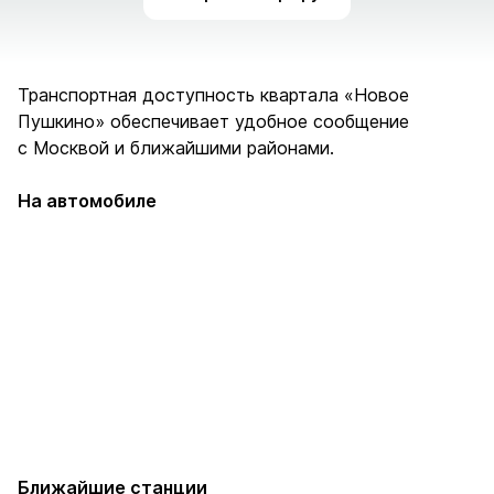
Транспортная доступность квартала «Новое
Пушкино» обеспечивает удобное сообщение
с Москвой и ближайшими районами.
На автомобиле
Ярославское
Яр
МКАД
шоссе
во
21 км
3 км
1 
Ближайшие станции