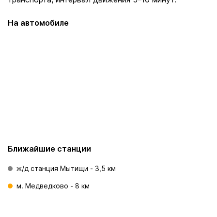
На автомобиле
МКАД
МКАД
По Ярославскому
По Волковскому
м.
шоссе 4 км
шоссе 1 км
8 
Ближайшие станции
ж/д станция Мытищи - 3,5 км
м. Медведково - 8 км