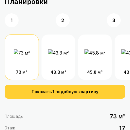
Планировки
1
2
3
73 м²
43.3 м²
45.8 м²
43
Показать 1 подобную квартиру
73 м²
Площадь
17
Этаж