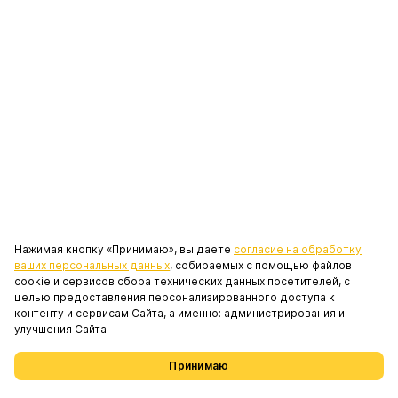
Нажимая кнопку «Принимаю», вы даете
согласие на обработку
ваших персональных данных
, собираемых с помощью файлов
cookie и сервисов сбора технических данных посетителей, с
целью предоставления персонализированного доступа к
контенту и сервисам Сайта, а именно: администрирования и
Похожие проекты
улучшения Сайта
Принимаю
Проекты
Выбрать недвижимость
Избранное
Меню
от 15,49 млн ₽
Новое Пушкино