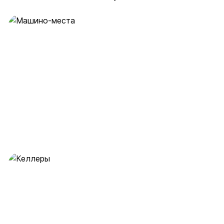
Машино-места
53 предложения
от 2 млн ₽
Келлеры
28 предложений
от 0.5 млн ₽