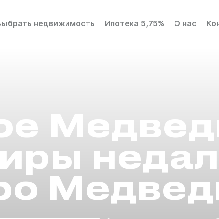
Выбрать недвижимость
Ипотека 5,75%
О нас
Ко
ое Медвед
иры недал
ро Медвед