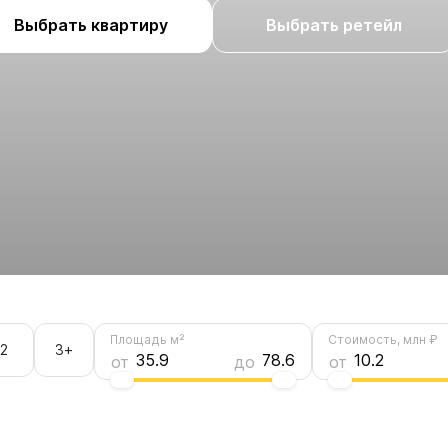
Выбрать квартиру
Выбрать ретейл
78.6
Площадь м²
Стоимость, млн ₽
2
3+
35.9
78.6
10.2
от
до
от