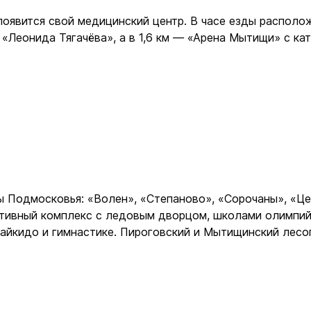
 появится свой медицинский центр. В часе езды распо
 «Леонида Тягачёва», а в 1,6 км — «Арена Мытищи» с ка
Подмосковья: «Волен», «Степаново», «Сорочаны», «Целе
тивный комплекс с ледовым дворцом, школами олимпий
, айкидо и гимнастике. Пироговский и Мытищинский лес