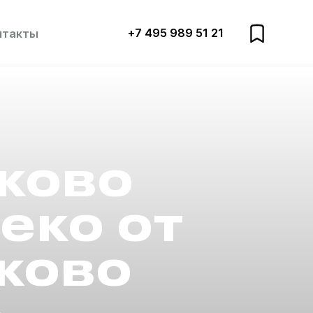
+7 495 989 51 21
нтакты
ково
еко от
ково