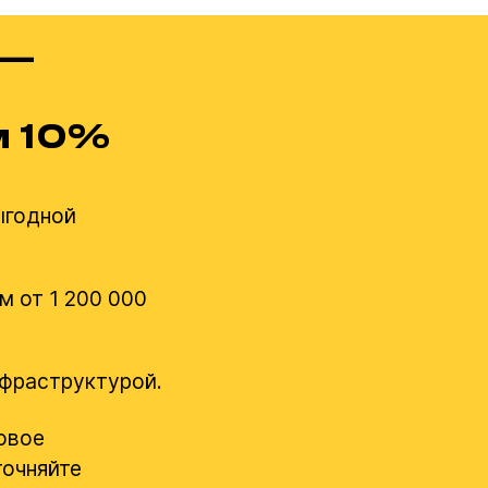
 —
м 10%
ыгодной
м от 1 200 000
нфраструктурой.
овое
точняйте