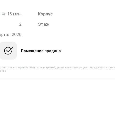
Корпус
15 мин.
2
Этаж
квартал 2026
Помещение продано
астройщик передаёт объект с планировкой, указанной в договоре участия в долевом строит
анов.
мостью 18 220 000 ₽ в ЖК Белый Град от застройщика 