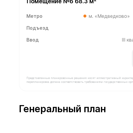
Помещение №6 68.3 м²
Метро
м. «Медведково»
Подъезд
Ввод
III 
Представленные планировочные решения носят иллюстративный характер. З
перепланировка должна соответствовать требованиям государственных орг
В продаже Помещение №6 площадью 68.3 м² стои
Генеральный план