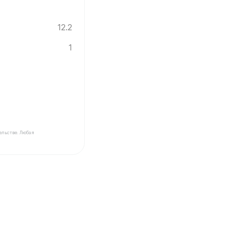
12.2
1
ельстве. Любая
Инград ✓ Этаж: 1 ✓ Ввод новостройки в эксплуатацию: 