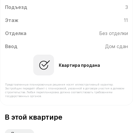
Подъезд
3
Этаж
11
Отделка
Без отделки
Ввод
Дом сдан
Квартира продана
Представленные планировочные решения носят иллюстративный характер.
Застройщик передаёт объект с планировкой, указанной в договоре участия в долевом
строительстве. Любая перепланировка должна соответствовать требованиям
государственных органов.
В продаже Квартира №442 площадью 42.1 м² стоимост
В этой квартире